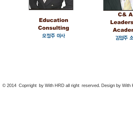
C& 
Education
Leaders
Consulting
Acade
오정주 이사
김영주 
© 2014 Coprright by With HRD all right reserved. Design by Wit