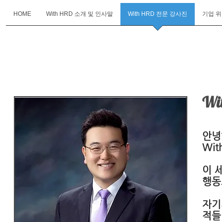
HOME
With HRD 소개 및 인사말
With HRD 전문 강사진
기업 
With
HRD
Wi
안녕
Wi
이 
행동
자기
적들