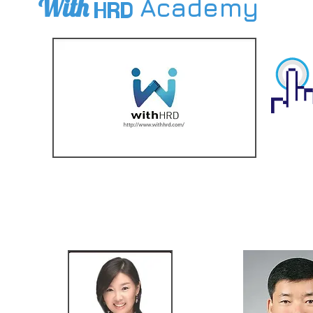
With
Academy
HRD