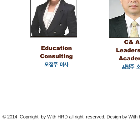
C& 
Education
Leaders
Consulting
Acade
오정주 이사
김영주 
© 2014 Coprright by With HRD all right reserved. Design by Wit