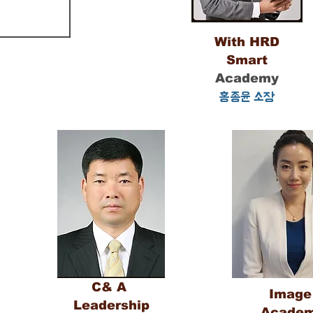
With HRD
Smart
Academy
홍종윤 소장
C& A
Imag
Leadership
Acade