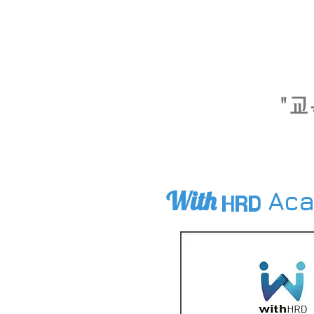
"교
Enjoy Edutainment!
With
Ac
HRD