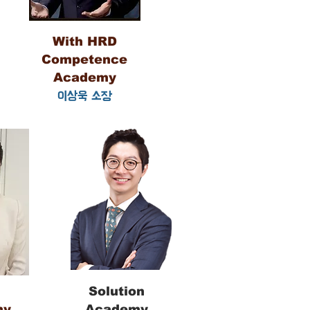
With HRD
Competence
Academy
이상욱 소장
e
Solution
my
Academy