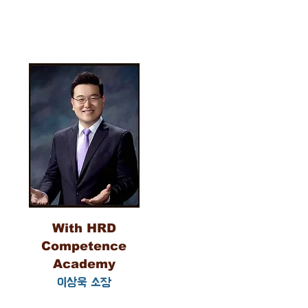
With HRD
Competence
Academy
이상욱 소장