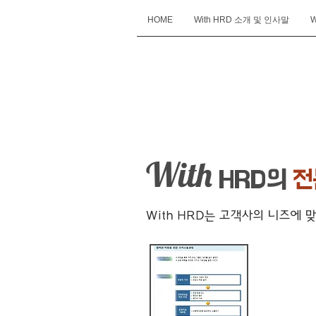
HOME
With HRD 소개 및 인사말
W
With
HRD
With
HRD의
전
With HRD는 고객사의 니즈에
커뮤니