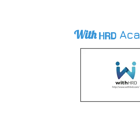
Enjoy Edutainment!
With
Ac
HRD