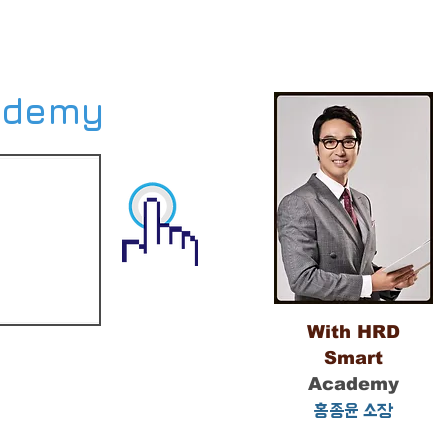
ademy
With HRD
Smart
Academy
홍종윤 소장