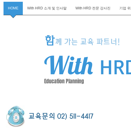
HOME
With HRD 소개 및 인사말
With HRD 전문 강사진
기업 
With
HRD
함
께 가는 교육 파트너!
With
HR
Education Planning
교육문의 02) 511-4417