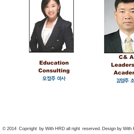
C& 
Education
Leaders
Consulting
Acade
오정주 이사
김영주 
© 2014 Coprright by With HRD all right reserved. Design by Wit